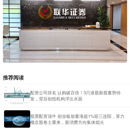
推荐阅读
配资公司排名 认购破百倍！3只港股新股蓄势待
发，背后创投机构浮出水面
股票配资顶牛 创业板放量涨超1%迎三连阳，算力
概念股卷土重来，新消费方向集体熄火