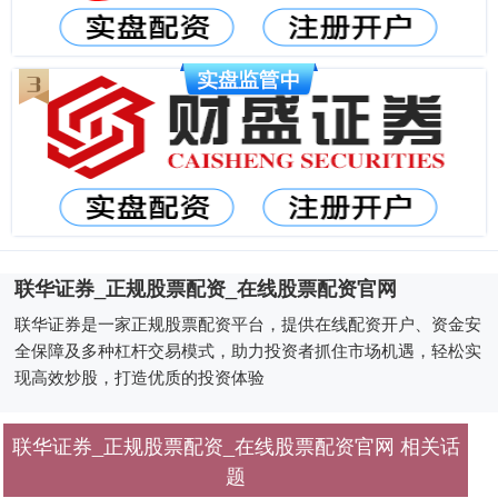
联华证券_正规股票配资_在线股票配资官网
联华证券是一家正规股票配资平台，提供在线配资开户、资金安
全保障及多种杠杆交易模式，助力投资者抓住市场机遇，轻松实
现高效炒股，打造优质的投资体验
联华证券_正规股票配资_在线股票配资官网 相关话
题