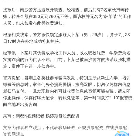
接报后，南沙警方迅速展开调查。经核查，前后共有7名家长扫码转
账，转账金额在380元到760元不等，而该校并无名为“韩某某”的工作
人员，也未曾发布此类收费通知。
根据相关线索，警方很快锁定嫌疑人卜某（男，29岁），并于7月23
日17时许在外地成功将其抓获。
经审讯，卜某对其伪装成学校工作人员，以收取校服费、学杂费为名
实施诈骗的行为供认不讳。目前，卜某已被南沙警方依法采取强制措
施，案件正在进一步侦办中。
警方提醒，暑期是各类社群诈骗高发期，特别是涉及新生入学、培训
缴费等信息时，家长们务必提高警惕，擦亮双眼，切勿仅凭群内信息
就扫码支付。一旦发现群内有可疑收费信息或察觉可能被骗，请立即
停止操作，保存好聊天记录、转账凭证等，第一时间拨打“110”报警或
向当地派出所咨询。
采写：南都N视频记者 杨婷期货股票配资
文章为作者独立观点，不代表联华证券_正规股票配资_在线股票配
资官网观点