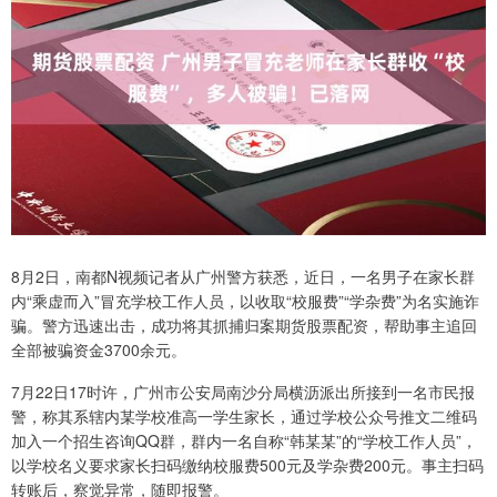
8月2日，南都N视频记者从广州警方获悉，近日，一名男子在家长群
内“乘虚而入”冒充学校工作人员，以收取“校服费”“学杂费”为名实施诈
骗。警方迅速出击，成功将其抓捕归案期货股票配资，帮助事主追回
全部被骗资金3700余元。
7月22日17时许，广州市公安局南沙分局横沥派出所接到一名市民报
警，称其系辖内某学校准高一学生家长，通过学校公众号推文二维码
加入一个招生咨询QQ群，群内一名自称“韩某某”的“学校工作人员”，
以学校名义要求家长扫码缴纳校服费500元及学杂费200元。事主扫码
转账后，察觉异常，随即报警。