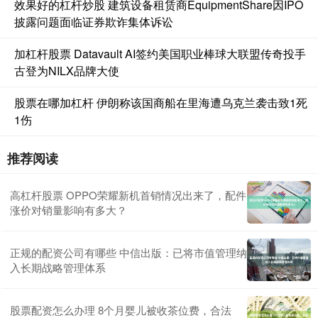
效果好的杠杆炒股 建筑设备租赁商EquipmentShare因IPO
披露问题面临证券欺诈集体诉讼
加杠杆股票 Datavault AI签约美国职业棒球大联盟传奇投手
古登为NILX品牌大使
股票在哪加杠杆 伊朗称该国商船在里海遭乌克兰袭击致1死
1伤
推荐阅读
高杠杆股票 OPPO荣耀新机首销情况出来了，配件
涨价对销量影响有多大？
正规的配资公司有哪些 中信出版：已将市值管理纳
入长期战略管理体系
股票配资怎么办理 8个月婴儿被收茶位费，合法