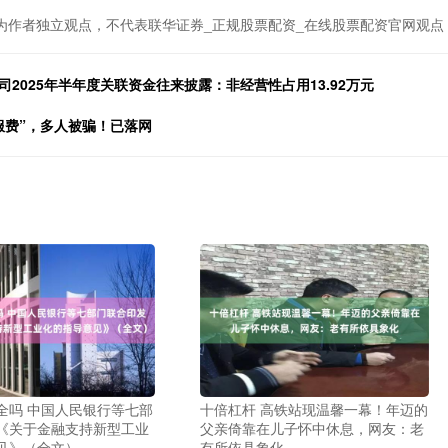
为作者独立观点，不代表联华证券_正规股票配资_在线股票配资官网观点
2025年半年度关联资金往来披露：非经营性占用13.92万元
服费”，多人被骗！已落网
全吗 中国人民银行等七部
十倍杠杆 高铁站现温馨一幕！年迈的
《关于金融支持新型工业
父亲倚靠在儿子怀中休息，网友：老
见》（全文）
有所依具象化