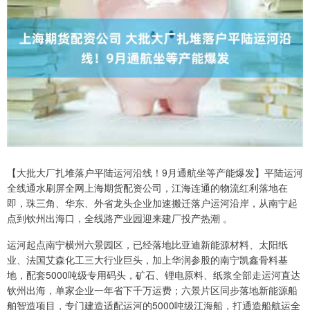
【大批大厂扎堆落户平陆运河沿线！9月通航坐等产能爆发】平陆运河
全线通水刷屏全网上海期货配资公司，江海连通的物流红利落地在
即，珠三角、华东、外省龙头企业加速搬迁落户运河沿岸，从南宁起
点到钦州出海口，全线路产业园迎来建厂投产热潮 。
运河起点南宁横州六景园区，已经落地比亚迪新能源材料、太阳纸
业、法国艾森化工三大行业巨头，加上华润参股的南宁凯鑫骨料基
地，配套5000吨级专用码头，矿石、锂电原料、纸浆全部走运河直达
钦州出海，单家企业一年省下千万运费；六景片区同步落地新能源船
舶智造项目，专门建造适配运河的5000吨级江海船，打通造船航运全