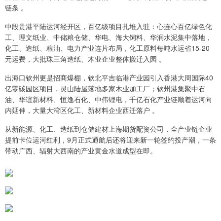
链条 。
中段贵港平陆运河经开区，百亿级项目扎堆入驻：心连心百亿绿色化
工、理文纸业、中储粮仓储、华电、海大饲料、华润水泥集中落地，
化工、造纸、粮油、电力产业连片布局，化工原料每吨水运省15-20
元运费，大批珠三角造纸、木业企业整体搬迁入园 。
出海口钦州更是招商爆棚，钦北平吉临港产业园引入香港大周国际40
亿零碳园区项目，灵山陆屋落地多家木业加工厂；钦州港集聚中石
油、华谊新材料、恒逸石化、中伟锂电，千亿石化产业链顺着运河向
内延伸，大量大湾区化工、新材料企业西迁落户 。
从新能源、化工、造纸到仓储建材上海期货配资公司，全产业链企业
提前卡位运河红利，9月正式通航后还将迎来新一轮签约投产潮，一条
带动广西、辐射大西南的产业黄金水道成型在即。