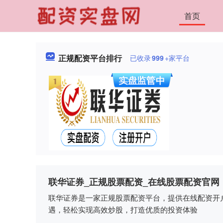
首页
正规配资平台排行
已收录
999
+家平台
联华证券_正规股票配资_在线股票配资官网
联华证券是一家正规股票配资平台，提供在线配资开
遇，轻松实现高效炒股，打造优质的投资体验