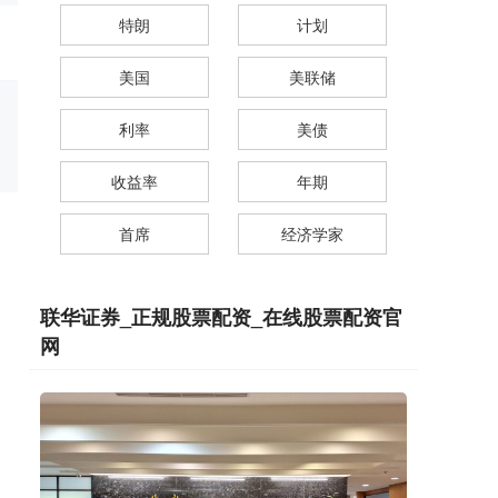
特朗
计划
美国
美联储
利率
美债
收益率
年期
首席
经济学家
联华证券_正规股票配资_在线股票配资官
网