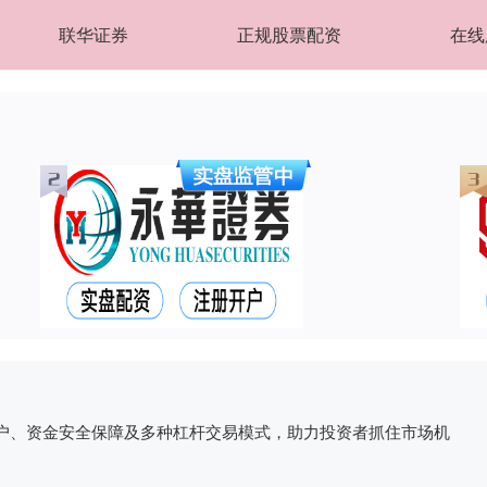
联华证券
正规股票配资
在线
户、资金安全保障及多种杠杆交易模式，助力投资者抓住市场机