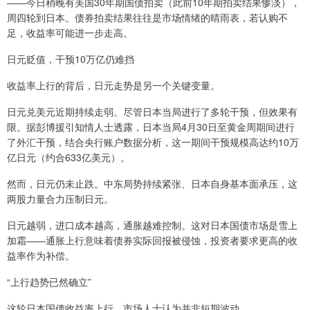
——今日稍晚有美国30年期国债拍卖（此前10年期拍卖结果惨淡），
周四轮到日本。债券拍卖结果往往是市场情绪的晴雨表，若认购不
足，收益率可能进一步走高。
日元贬值，干预10万亿仍难挡
收益率上行的背后，日元走势是另一个关键变量。
日元兑美元近期持续走弱。尽管日本当局进行了多轮干预，但效果有
限。据彭博援引知情人士透露，日本当局4月30日至黄金周期间进行
了外汇干预，结合央行账户数据分析，这一期间干预规模高达约10万
亿日元（约合633亿美元）。
然而，日元仍未止跌。中东局势持续紧张、日本自身基本面承压，这
两股力量合力压制日元。
日元越弱，进口成本越高，通胀越难控制。这对日本国债市场是雪上
加霜——通胀上行意味着债券实际回报被侵蚀，投资者要求更高的收
益率作为补偿。
“上行趋势已然确立”
这轮日本国债收益率上行，市场人士认为并非短期波动。