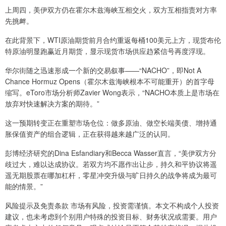
上周四，美伊双方仍在霍尔木兹海峡互相交火，双方互相指责对方率
先挑衅。
在此背景下，WTI原油期货前月合约重返每桶100美元上方，现货布伦
特原油明显跑赢近月期货，显示现货市场供应趋紧信号再度浮现。
华尔街随之迅速形成一个新的交易叙事——“NACHO”，即Not A
Chance Hormuz Opens（霍尔木兹海峡根本不可能重开）的首字母
缩写。eToro市场分析师Zavier Wong表示，“NACHO本质上是市场在
放弃对快速解决方案的期待。”
这一预期转变正在重塑市场仓位：做多原油、做空长端美债、增持通
胀保值资产的组合逻辑，正在获得越来越广泛的认同。
彭博经济研究的Dina Esfandiary和Becca Wasser直言，“美伊双方分
歧过大，难以达成协议。若双方均不愿作出让步，持久和平协议将遥
遥无期股票在哪加杠杆，零星冲突升级与旷日持久的战争将成为最可
能的情景。”
风险提示及免责条款 市场有风险，投资需谨慎。本文不构成个人投资
建议，也未考虑到个别用户特殊的投资目标、财务状况或需要。用户