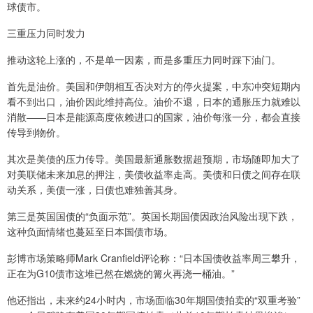
球债市。
三重压力同时发力
推动这轮上涨的，不是单一因素，而是多重压力同时踩下油门。
首先是油价。美国和伊朗相互否决对方的停火提案，中东冲突短期内
看不到出口，油价因此维持高位。油价不退，日本的通胀压力就难以
消散——日本是能源高度依赖进口的国家，油价每涨一分，都会直接
传导到物价。
其次是美债的压力传导。美国最新通胀数据超预期，市场随即加大了
对美联储未来加息的押注，美债收益率走高。美债和日债之间存在联
动关系，美债一涨，日债也难独善其身。
第三是英国国债的“负面示范”。英国长期国债因政治风险出现下跌，
这种负面情绪也蔓延至日本国债市场。
彭博市场策略师Mark Cranfield评论称：“日本国债收益率周三攀升，
正在为G10债市这堆已然在燃烧的篝火再浇一桶油。”
他还指出，未来约24小时内，市场面临30年期国债拍卖的“双重考验”