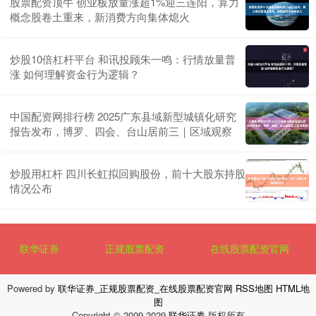
股票配资顶牛 创业板放量涨超1%迎三连阳，算力
概念股卷土重来，新消费方向集体熄火
炒股10倍杠杆平台 和讯投顾朱一鸣：行情放量普
涨 如何理解资金行为逻辑？
中国配资网排行榜 2025广东县域新型城镇化研究
报告发布，博罗、四会、台山居前三｜区域观察
炒股用杠杆 四川长虹拟回购股份，前十大股东持股
情况公布
联华证券
正规股票配资
在线股票配资官网
Powered by
联华证券_正规股票配资_在线股票配资官网
RSS地图
HTML地
图
Copyright
© 2009-2029
联华证券
版权所有