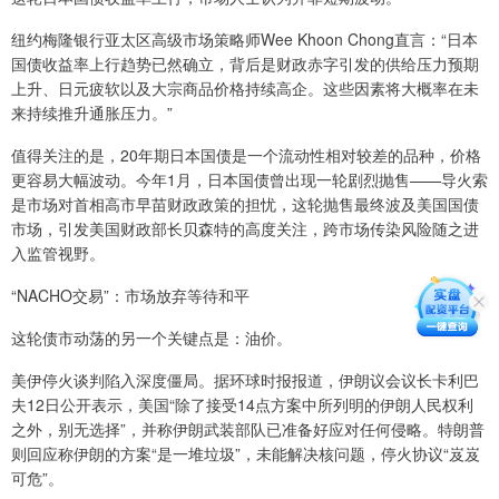
纽约梅隆银行亚太区高级市场策略师Wee Khoon Chong直言：“日本
国债收益率上行趋势已然确立，背后是财政赤字引发的供给压力预期
上升、日元疲软以及大宗商品价格持续高企。这些因素将大概率在未
来持续推升通胀压力。”
值得关注的是，20年期日本国债是一个流动性相对较差的品种，价格
更容易大幅波动。今年1月，日本国债曾出现一轮剧烈抛售——导火索
是市场对首相高市早苗财政政策的担忧，这轮抛售最终波及美国国债
市场，引发美国财政部长贝森特的高度关注，跨市场传染风险随之进
入监管视野。
“NACHO交易”：市场放弃等待和平
这轮债市动荡的另一个关键点是：油价。
美伊停火谈判陷入深度僵局。据环球时报报道，伊朗议会议长卡利巴
夫12日公开表示，美国“除了接受14点方案中所列明的伊朗人民权利
之外，别无选择”，并称伊朗武装部队已准备好应对任何侵略。特朗普
则回应称伊朗的方案“是一堆垃圾”，未能解决核问题，停火协议“岌岌
可危”。