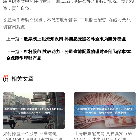
应考虑本文中的任何意见、观点或结论是否符合其特定状况。据此投
资，责任自负。
文章为作者独立观点，不代表联华证券_正规股票配资_在线股票配
资官网观点
上一篇：
股票线上配资知识网 韩国总统提名韩圣淑为国务总理
下一篇：
杠杆股市 陕鼓动力：公司当前配置的理财全部为保本/本
金保障型理财产品
相关文章
01
如何操盘一个股票 亚星锚链
上海股票配资网 贵在真实（第
（601890）6月4日主力资金净
31期），小米YU7一万公里：