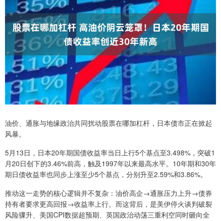
油价、通胀与地缘政治共同扰动股票在哪加杠杆，日本债市正在掀起
风暴。
5月13日，日本20年期国债收益率当日上行5个基点至3.498%，突破1
月20日创下的3.46%前高，触及1997年以来最高水平。10年期和30年
期日债收益率也同步上涨至少5个基点，分别升至2.59%和3.86%。
推动这一走势的核心逻辑并不复杂：油价高企→通胀压力上升→债券
持有者要求更高回报→收益率上行。而这背后，是美伊停火谈判破裂
风险骤升、美国CPI数据超预期、英国政治动荡三重利空同时砸向全