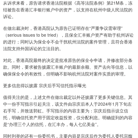
从诉求来看，原告请求香港法院根据《高等法院条例》第21M条，冻
结被告在香港汇丰银行账户中的资产，以支持在杭州中级人民法院的
诉讼。
在做出裁决时，香港高院认为原告已证明存在“严重争议需审理”
（serious issues to be tried），且保全汇丰账户资产有助于杭州诉讼
的进行；同时认为保全令不会干扰杭州法院的案件管理，且符合香港
法院支持外国诉讼的立法目的。
对此，香港高院最终的决定是批准原告的保全令申请，并修改部分条
款。同时，要求被告披露汇丰账户的最新余额、资产去向等信息，以
确保保全令的有效性，但明确不影响杭州法院对案件实质的审理。
更多信息得以披露 宗庆后手写信托指示曝光
值得关注的是，上述文件在做出裁定以外还披露了更多关键信息。其
中一份手写指示引起关注，该文件由宗庆后本人于2024年1月下旬左
右手写，并致送郭虹。手写指示的内容主要为：宗庆后指示设立信
托，明确信托资产用于固定收益投资，仅分配利息。明确提到的内容
是“办理三个人的信托，在汇丰办，每人七亿美金”。
同时列举的还有一份委托书，主要内容是宗庆后作为委托人委托宗馥