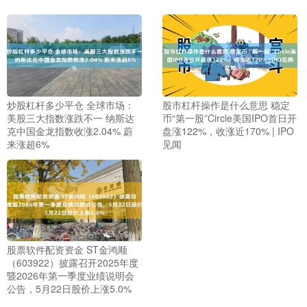
炒股杠杆多少平仓 全球市场：
股市杠杆操作是什么意思 稳定
美股三大指数涨跌不一 纳斯达
币“第一股”Circle美国IPO首日开
克中国金龙指数收涨2.04% 蔚
盘涨122%，收涨近170% | IPO
来涨超6%
见闻
股票软件配资资金 ST金鸿顺
（603922）披露召开2025年度
暨2026年第一季度业绩说明会
公告，5月22日股价上涨5.0%