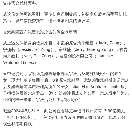
告亦需交代相资料。
从这份文件可以看到，更多信息得到披露，包括宗庆后生前手写信托
指示、设立信托委托书、遗产继承相关的协议等。
香港高院宣布决定批准原告的保全令申请
从上述文件披露的信息来看，本案的原告为宗继昌（Jacky Zong）、
宗婕莉（Jessie Jieli Zong）、宗继盛（Jerry Jisheng Zong）；被告
为宗馥莉（Kelly Fuli Zong）、建浩创投有限公司（Jian Hao
Ventures Limited）。
当中还提到，宗馥莉是娃哈哈创办人宗庆后及与施幼珍所生的独生
女，现为娃哈哈集团主席。3名原告宗继昌、宗婕莉和宗继盛则是宗庆
后及娃哈哈前高层杜建英所生的子女。Jian Hao Ventures Limited则
是根据英属维尔京群岛（BVI）法律注册成立的公司，宗庆后生前为此
公司的唯一董事，宗庆后死后由宗馥莉接任。
截至2024年5月31日，此公司在香港汇丰银行账户持有17.99亿美元
（折合141亿港元），主要包括债券及其他固定收益资产，以及部分
现金和定期存款。