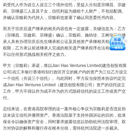
莉受托人作为设立人设立三个境外信托，受益人分别是宗继昌、宗婕
莉、宗继盛三人及其子女，信托利益为婚前个人财产，不包括配偶。
并确认宗馥莉为代持人，宗馥莉也签署了确认同意委托书内容。
而关于宗庆后遗产继承的相关内容也有一定披露，关键信息为：乙方
（宗继昌、宗婕莉、宗继盛）确认，宗馥莉、施幼珍、王树珍三位继
承人具有办理宗庆后先生继承权公证及其他资产承继相关程序的全部
权限，乙方承认前述继承人完成的相关遗产继承程序合法有效，承诺
不以任何形式挑战相关程序之效力。
甲方（宗馥莉）承诺，将以Jian Hao Ventures Limited(建浩创投有限
公司)在汇丰银行香港特别行政区开立的账户内的资产为三位乙方设立
一个信托（共设三个信托）。与此同时，甲方应当按照本协议约定完
成Jian Hao Ventures Limited（建浩创投有限公司）资产的信托设立
工作，甲方不得以作为或不作为的方式阻碍信托的设立工作或资产交
付。
总结来说，在香港高院审理的这一案件核心争议为宗馥莉是否违反协
议未设立信托并挪用资产。香港法院基于支持外国诉讼的目的，批准
保全令以确保资产安全，同时要求披露信息以协助杭州法院审理。双
方对协议的解释和履行存在根本分歧，需待杭州法院进一步裁决。