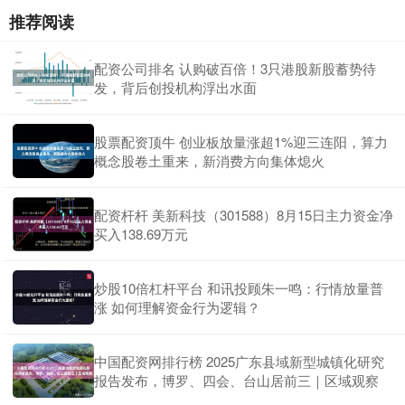
推荐阅读
配资公司排名 认购破百倍！3只港股新股蓄势待
发，背后创投机构浮出水面
股票配资顶牛 创业板放量涨超1%迎三连阳，算力
概念股卷土重来，新消费方向集体熄火
配资杆杆 美新科技（301588）8月15日主力资金净
买入138.69万元
炒股10倍杠杆平台 和讯投顾朱一鸣：行情放量普
涨 如何理解资金行为逻辑？
中国配资网排行榜 2025广东县域新型城镇化研究
报告发布，博罗、四会、台山居前三｜区域观察