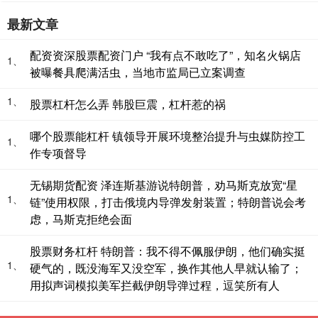
最新文章
配资资深股票配资门户 “我有点不敢吃了”，知名火锅店
1、
被曝餐具爬满活虫，当地市监局已立案调查
1、
股票杠杆怎么弄 韩股巨震，杠杆惹的祸
哪个股票能杠杆 镇领导开展环境整治提升与虫媒防控工
1、
作专项督导
无锡期货配资 泽连斯基游说特朗普，劝马斯克放宽“星
1、
链”使用权限，打击俄境内导弹发射装置；特朗普说会考
虑，马斯克拒绝会面
股票财务杠杆 特朗普：我不得不佩服伊朗，他们确实挺
1、
硬气的，既没海军又没空军，换作其他人早就认输了；
用拟声词模拟美军拦截伊朗导弹过程，逗笑所有人