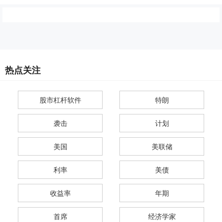
热点关注
股市杠杆软件
特朗
袭击
计划
美国
美联储
利率
美债
收益率
年期
首席
经济学家