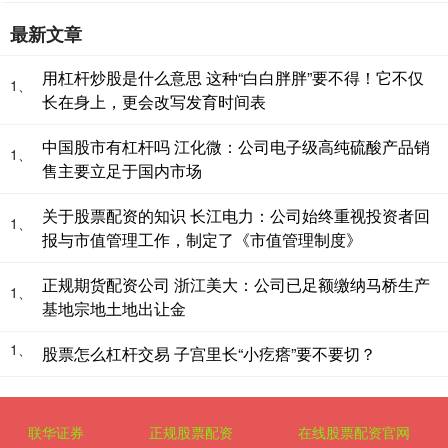
最新文章
用杠杆炒股是什么意思 这种“白白胖胖”要不得！它不仅
1、
长在身上，更会改写发育时间表
中国股市有杠杆吗 江化微：公司电子级高纯硫酸产品销
1、
售主要立足于国内市场
关于股票配资的知识 长江电力：公司始终重视投资者回
1、
报与市值管理工作，制定了《市值管理制度》
正规期货配资公司 浙江美大：公司已足额缴纳马桥生产
1、
基地宗地土地出让金
1、
股票怎么杠杆交易 子宫里长“小疙瘩”要不要切？
联华证券
正规股票配资
在线股票配资官网